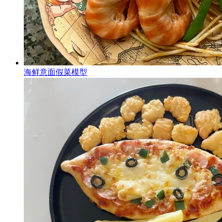
海鲜意面假菜模型