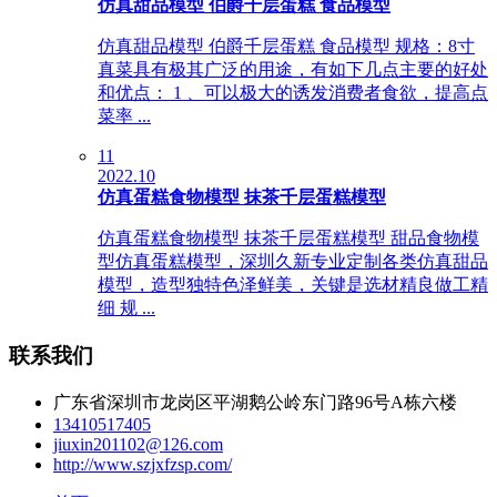
仿真甜品模型 伯爵千层蛋糕 食品模型
仿真甜品模型 伯爵千层蛋糕 食品模型 规格：8寸
真菜具有极其广泛的用途，有如下几点主要的好处
和优点： 1 、可以极大的诱发消费者食欲，提高点
菜率 ...
11
2022.10
仿真蛋糕食物模型 抹茶千层蛋糕模型
仿真蛋糕食物模型 抹茶千层蛋糕模型 甜品食物模
型仿真蛋糕模型，深圳久新专业定制各类仿真甜品
模型，造型独特色泽鲜美，关键是选材精良做工精
细 规 ...
联系我们
广东省深圳市龙岗区平湖鹅公岭东门路96号A栋六楼
13410517405
jiuxin201102@126.com
http://www.szjxfzsp.com/