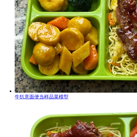
牛扒意面便当样品菜模型