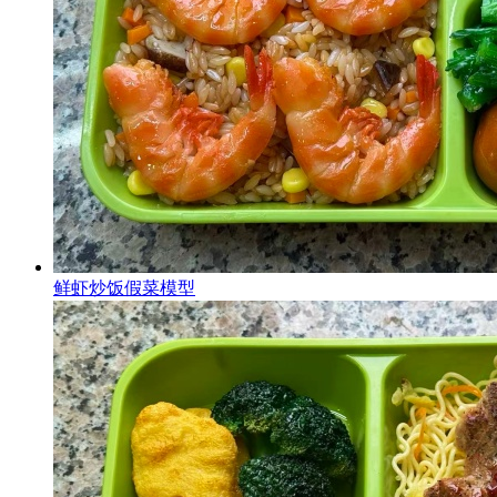
鲜虾炒饭假菜模型