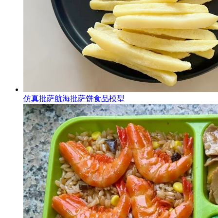
仿真批萨航海批萨饼食品模型