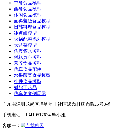
中餐食品模型
西餐食品模型
休闲食品模型
面类盖饭食品模型
日韩料理食品模型
冰点甜模型
火锅配菜系列模型
大盆菜模型
仿真酒水模型
蛋糕点心模型
营养食品模型
仿真食品配件
水果蔬菜食品模型
挂件食品模型
树脂工艺品
仿真菜案例展示
广东省深圳龙岗区坪地年丰社区矮岗村矮岗路25号3楼
手机电话：13410517634 毕小姐
客服一：