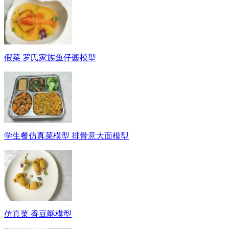
假菜 罗氏家族鱼仔酱模型
学生餐仿真菜模型 排骨意大面模型
仿真菜 香豆酥模型