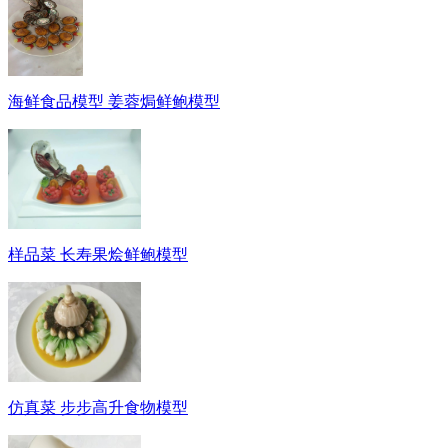
海鲜食品模型 姜蓉焗鲜鲍模型
样品菜 长寿果烩鲜鲍模型
仿真菜 步步高升食物模型