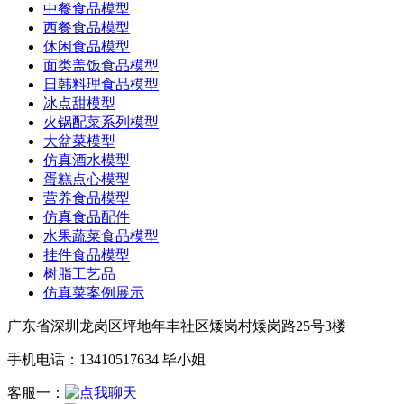
中餐食品模型
西餐食品模型
休闲食品模型
面类盖饭食品模型
日韩料理食品模型
冰点甜模型
火锅配菜系列模型
大盆菜模型
仿真酒水模型
蛋糕点心模型
营养食品模型
仿真食品配件
水果蔬菜食品模型
挂件食品模型
树脂工艺品
仿真菜案例展示
广东省深圳龙岗区坪地年丰社区矮岗村矮岗路25号3楼
手机电话：13410517634 毕小姐
客服一：