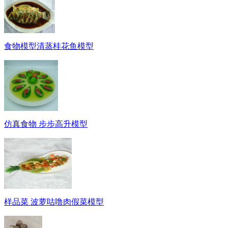
食物模型清蒸桂花鱼模型
仿真食物 步步高升模型
样品菜 波萝咕噜肉假菜模型