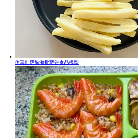
仿真批萨航海批萨饼食品模型