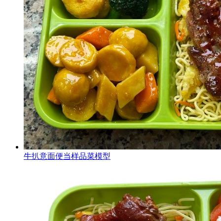
牛扒意面便当样品菜模型