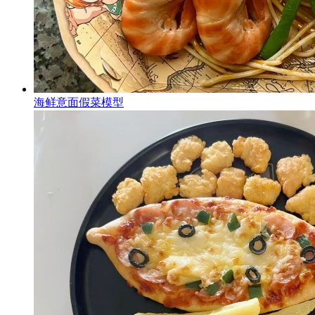
海鲜意面假菜模型