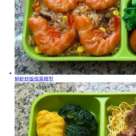
鲜虾炒饭假菜模型