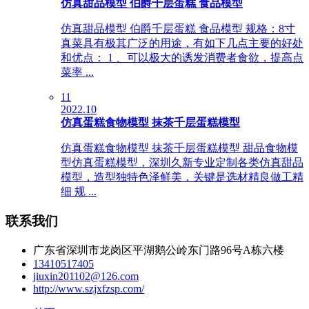
仿真甜品模型 伯爵千层蛋糕 食品模型
仿真甜品模型 伯爵千层蛋糕 食品模型 规格：8寸
真菜具有极其广泛的用途，有如下几点主要的好处
和优点： 1 、可以极大的诱发消费者食欲，提高点
菜率 ...
11
2022.10
仿真蛋糕食物模型 抹茶千层蛋糕模型
仿真蛋糕食物模型 抹茶千层蛋糕模型 甜品食物模
型仿真蛋糕模型，深圳久新专业定制各类仿真甜品
模型，造型独特色泽鲜美，关键是选材精良做工精
细 规 ...
联系我们
广东省深圳市龙岗区平湖鹅公岭东门路96号A栋六楼
13410517405
jiuxin201102@126.com
http://www.szjxfzsp.com/