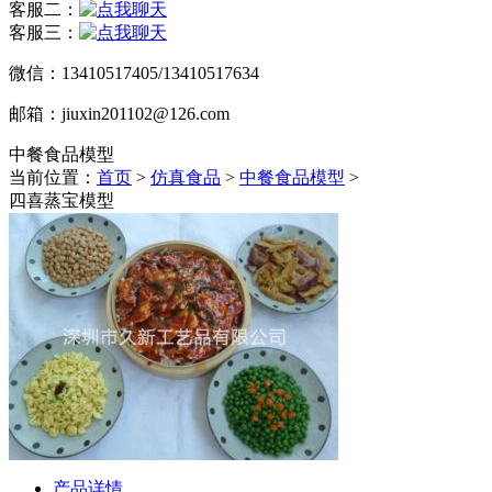
客服二：
客服三：
微信：13410517405/13410517634
邮箱：jiuxin201102@126.com
中餐食品模型
当前位置：
首页
>
仿真食品
>
中餐食品模型
>
四喜蒸宝模型
产品详情