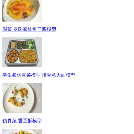
假菜 罗氏家族鱼仔酱模型
学生餐仿真菜模型 排骨意大面模型
仿真菜 香豆酥模型