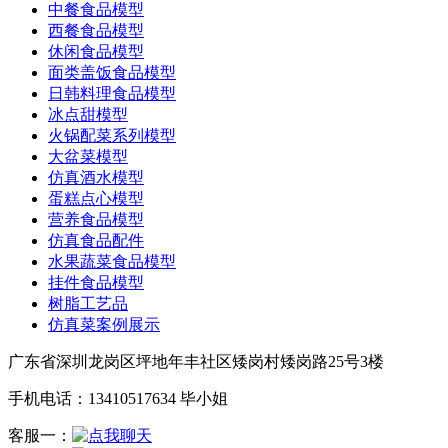
中餐食品模型
西餐食品模型
休闲食品模型
面类盖饭食品模型
日韩料理食品模型
冰点甜模型
火锅配菜系列模型
大盆菜模型
仿真酒水模型
蛋糕点心模型
营养食品模型
仿真食品配件
水果蔬菜食品模型
挂件食品模型
树脂工艺品
仿真菜案例展示
广东省深圳龙岗区坪地年丰社区矮岗村矮岗路25号3楼
手机电话：13410517634 毕小姐
客服一：