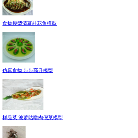
食物模型清蒸桂花鱼模型
仿真食物 步步高升模型
样品菜 波萝咕噜肉假菜模型