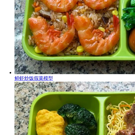
鲜虾炒饭假菜模型