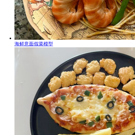
海鲜意面假菜模型