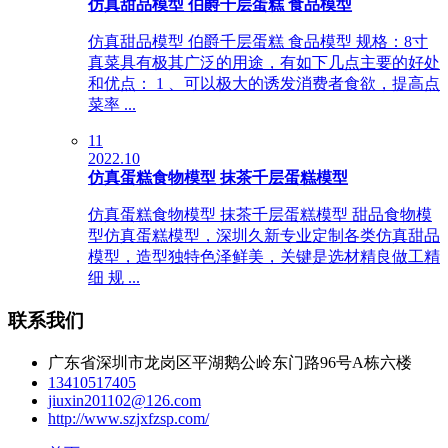
仿真甜品模型 伯爵千层蛋糕 食品模型
仿真甜品模型 伯爵千层蛋糕 食品模型 规格：8寸
真菜具有极其广泛的用途，有如下几点主要的好处
和优点： 1 、可以极大的诱发消费者食欲，提高点
菜率 ...
11
2022.10
仿真蛋糕食物模型 抹茶千层蛋糕模型
仿真蛋糕食物模型 抹茶千层蛋糕模型 甜品食物模
型仿真蛋糕模型，深圳久新专业定制各类仿真甜品
模型，造型独特色泽鲜美，关键是选材精良做工精
细 规 ...
联系我们
广东省深圳市龙岗区平湖鹅公岭东门路96号A栋六楼
13410517405
jiuxin201102@126.com
http://www.szjxfzsp.com/