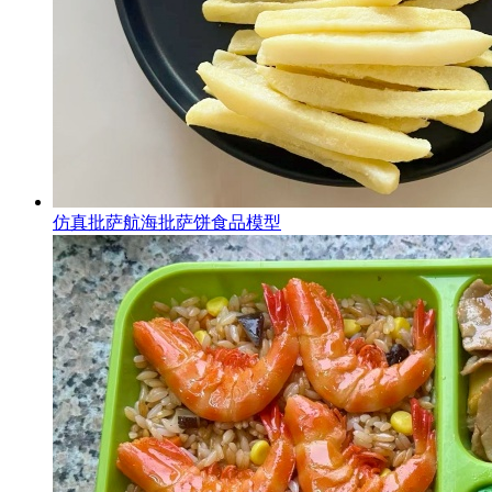
仿真批萨航海批萨饼食品模型