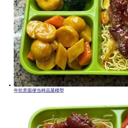
牛扒意面便当样品菜模型